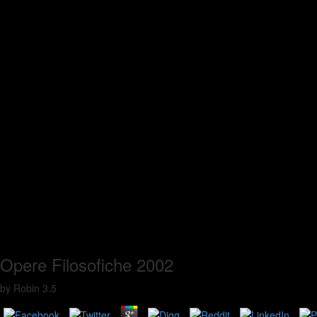
Opere Filosofiche 2002
by
Robin
3.5