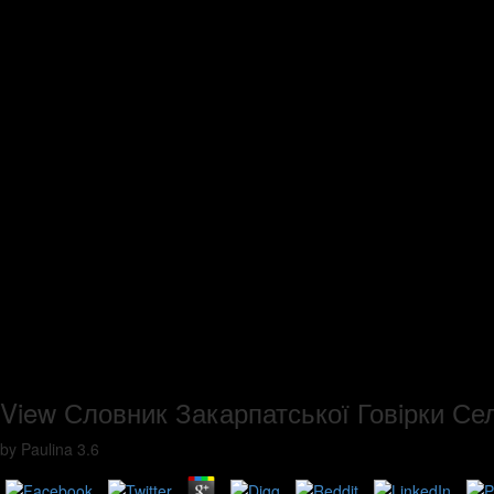
View Словник Закарпатської Говiрки Се
by
Paulina
3.6